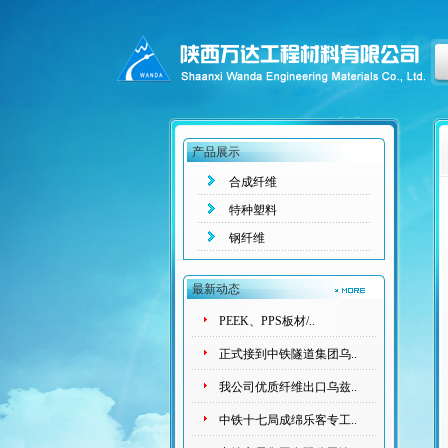
产品展示
合成纤维
特种塑料
钢纤维
最新动态
PEEK、PPS板材/..
正式接到中铁隧道集团乌..
我公司优质纤维出口乌兹..
中铁十七局成绵乐客专工..